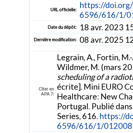
https://doi.or
URL officielle:
6596/616/1/0
18 avr. 2023 1
Date du dépôt:
08 avr. 2025 1
Dernière modification:
Legrain, A., Fortin, M.
Wildmer, M. (mars 20
scheduling of a radio
écrite]. Mini EURO C
Citer en
APA 7:
Healthcare: New Cha
Portugal. Publié dans
Series, 616.
https://d
6596/616/1/012008