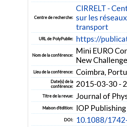
CIRRELT - Cent
sur les réseaux 
Centre de recherche:
transport
https://public
URL de PolyPublie:
Mini EURO Con
Nom de la conférence:
New Challenge
Coimbra, Portu
Lieu de la conférence:
Date(s) de la
2015-03-30 - 
conférence:
Journal of Phys
Titre de la revue:
IOP Publishing
Maison d'édition:
10.1088/1742
DOI: