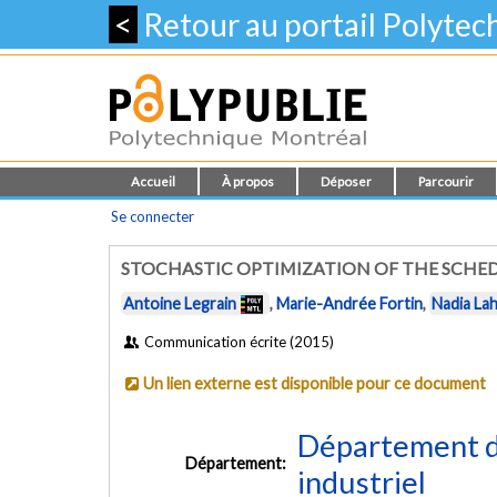
<
Retour au portail Polyte
Accueil
À propos
Déposer
Parcourir
Se connecter
STOCHASTIC OPTIMIZATION OF THE SCHE
Antoine Legrain
,
Marie-Andrée Fortin
,
Nadia Lah
Communication écrite (2015)
Un lien externe est disponible pour ce document
Département d
Département:
industriel