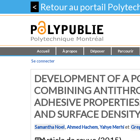
<
Retour au portail Polyte
Accueil
À propos
Déposer
Parcourir
Se connecter
DEVELOPMENT OF A P
COMBINING ANTITHR
ADHESIVE PROPERTIES
AND SURFACE DENSITY
Samantha Noel
,
Ahmed Hachem
,
Yahye Merhi
et
Gre
Article de revue (2015)