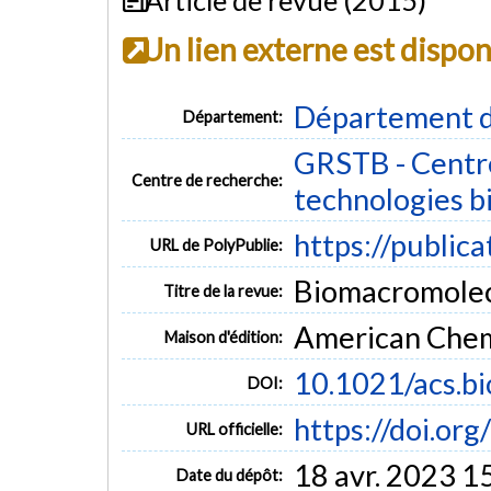
Un lien externe est dispo
Département d
Département:
GRSTB - Centre
Centre de recherche:
technologies b
https://public
URL de PolyPublie:
Biomacromolecu
Titre de la revue:
American Chem
Maison d'édition:
10.1021/acs.b
DOI:
https://doi.or
URL officielle:
18 avr. 2023 1
Date du dépôt: