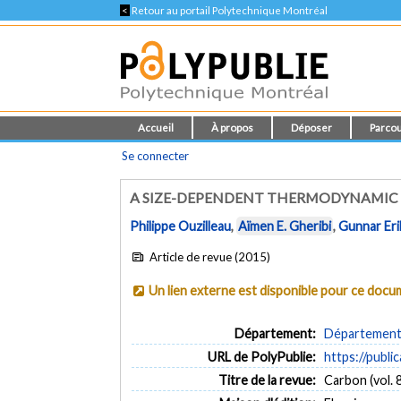
<
Retour au portail Polytechnique Montréal
Accueil
À propos
Déposer
Parcou
Se connecter
A SIZE-DEPENDENT THERMODYNAMIC M
Philippe Ouzilleau
,
Aïmen E. Gheribi
,
Gunnar Er
Article de revue (2015)
Un lien externe est disponible pour ce doc
Département:
Département 
URL de PolyPublie:
https://publi
Titre de la revue:
Carbon (vol. 