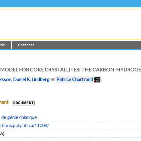
rir
Chercher
ODEL FOR COKE CRYSTALLITES: THE CARBON-HYDROGEN
iksson
,
Daniel K. Lindberg
et
Patrice Chartrand
ument
de génie chimique
cations.polymtl.ca/11004/
85)