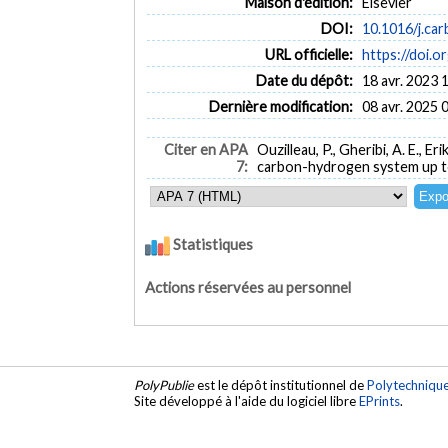
Maison d'édition:
Elsevier
DOI:
10.1016/j.ca
URL officielle:
https://doi.o
Date du dépôt:
18 avr. 2023 
Dernière modification:
08 avr. 2025 
Citer en APA
Ouzilleau, P., Gheribi, A. E., 
7:
carbon-hydrogen system up t
Statistiques
Actions réservées au personnel
PolyPublie
est le dépôt institutionnel de
Polytechniqu
Site développé à l'aide du logiciel libre
EPrints
.