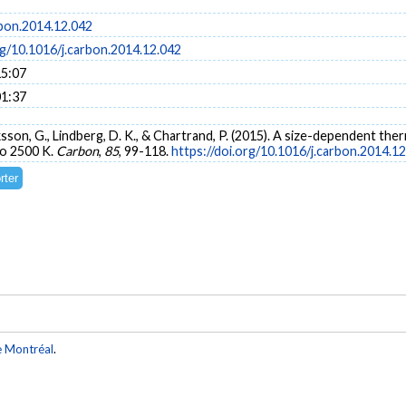
rbon.2014.12.042
rg/10.1016/j.carbon.2014.12.042
15:07
01:37
Eriksson, G., Lindberg, D. K., & Chartrand, P. (2015). A size-dependent t
o 2500 K.
Carbon
,
85
, 99-118.
https://doi.org/10.1016/j.carbon.2014.1
e Montréal
.