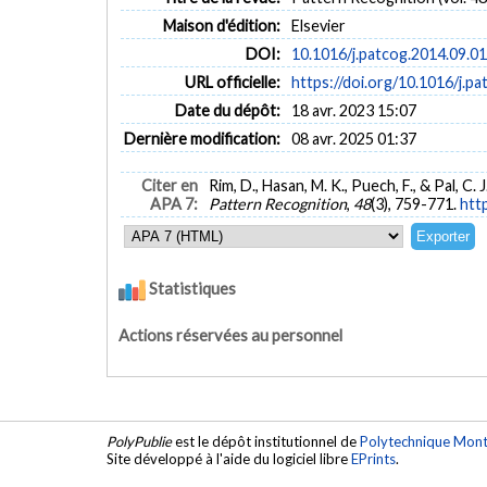
Maison d'édition:
Elsevier
DOI:
10.1016/j.patcog.2014.09.0
URL officielle:
https://doi.org/10.1016/j.p
Date du dépôt:
18 avr. 2023 15:07
Dernière modification:
08 avr. 2025 01:37
Citer en
Rim, D., Hasan, M. K., Puech, F., & Pal, C.
APA 7:
Pattern Recognition
,
48
(3), 759-771.
htt
Statistiques
Actions réservées au personnel
PolyPublie
est le dépôt institutionnel de
Polytechnique Mont
Site développé à l'aide du logiciel libre
EPrints
.