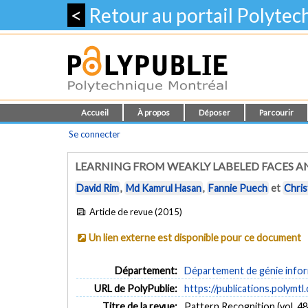
<
Retour au portail Polyte
Accueil
À propos
Déposer
Parcourir
Se connecter
LEARNING FROM WEAKLY LABELED FACES AN
David Rim
,
Md Kamrul Hasan
,
Fannie Puech
et
Chris
Article de revue (2015)
Un lien externe est disponible pour ce document
Département:
Département de génie inform
URL de PolyPublie:
https://publications.polymtl
Titre de la revue:
Pattern Recognition (vol. 48