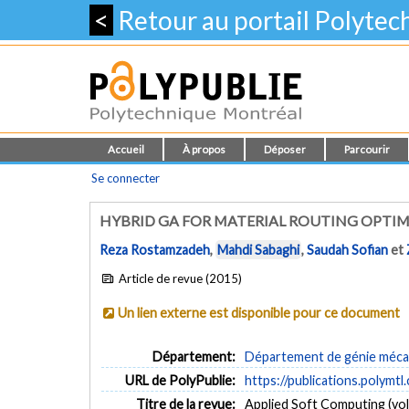
<
Retour au portail Polyte
Accueil
À propos
Déposer
Parcourir
Se connecter
HYBRID GA FOR MATERIAL ROUTING OPTIM
Reza Rostamzadeh
,
Mahdi Sabaghi
,
Saudah Sofian
et
Article de revue (2015)
Un lien externe est disponible pour ce document
Département:
Département de génie méca
URL de PolyPublie:
https://publications.polymtl
Titre de la revue:
Applied Soft Computing (vol.