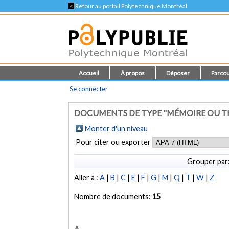
<
Retour au portail Polytechnique Montréal
Accueil
À propos
Déposer
Parcou
Se connecter
DOCUMENTS DE TYPE "MÉMOIRE OU T
Monter d'un niveau
Pour citer ou exporter
Grouper par
Aller à :
A
|
B
|
C
|
E
|
F
|
G
|
M
|
Q
|
T
|
W
|
Z
Nombre de documents:
15
A