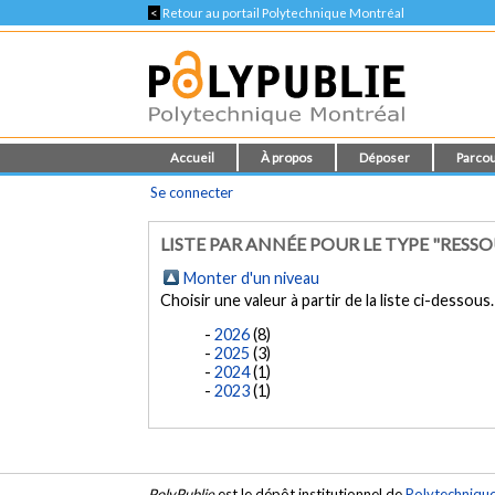
<
Retour au portail Polytechnique Montréal
Accueil
À propos
Déposer
Parcou
Se connecter
LISTE PAR ANNÉE POUR LE TYPE "RES
Monter d'un niveau
Choisir une valeur à partir de la liste ci-dessous.
2026
(8)
2025
(3)
2024
(1)
2023
(1)
PolyPublie
est le dépôt institutionnel de
Polytechniqu