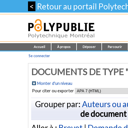
<
Retour au portail Polyte
Accueil
À propos
Déposer
Parcourir
Se connecter
DOCUMENTS DE TYPE 
Monter d'un niveau
Pour citer ou exporter
Grouper par:
Auteurs ou a
de document
Aller à :
Brevet
|
Demande d