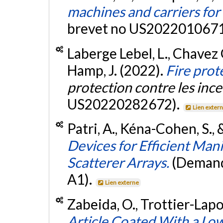
machines and carriers for
brevet no US2022010671
Laberge Lebel, L., Chavez G
Hamp, J. (2022).
Fire prot
protection contre les ince
US20220282672).
Lien exter
Patri, A., Kéna-Cohen, S., 
Devices for Efficient Man
Scatterer Arrays.
(Demand
A1).
Lien externe
Zabeida, O., Trottier-Lapo
Article Coated With a Low