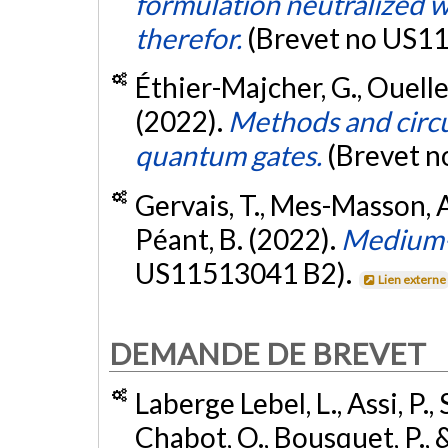
formulation neutralized w
therefor.
(Brevet no US1
Éthier-Majcher, G., Ouelle
(2022).
Methods and circu
quantum gates.
(Brevet 
Gervais, T., Mes-Masson, A
Péant, B. (2022).
Medium-
US11513041 B2).
Lien externe
DEMANDE DE BREVET
Laberge Lebel, L., Assi, P.,
Chabot, O., Bousquet, P., &