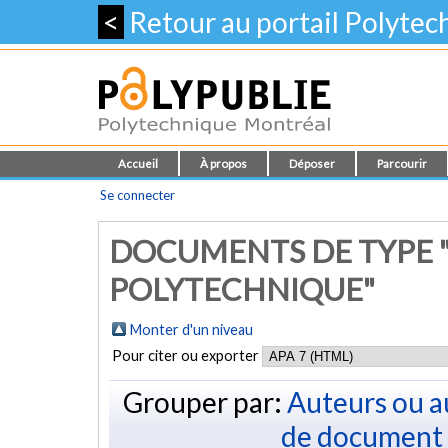
<
Retour au portail Polyte
Accueil
À propos
Déposer
Parcourir
Se connecter
DOCUMENTS DE TYPE 
POLYTECHNIQUE"
Monter d'un niveau
Pour citer ou exporter
Grouper par:
Auteurs ou a
de document