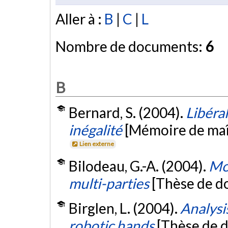
Aller à :
B
|
C
|
L
Nombre de documents:
6
B
Bernard, S. (2004).
Libéra
inégalité
[Mémoire de maît
Lien externe
Bilodeau, G.-A. (2004).
Mo
multi-parties
[Thèse de do
Birglen, L. (2004).
Analysi
robotic hands
[Thèse de d