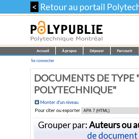
<
Retour au portail Polyte
Accueil
À propos
Déposer
Parcourir
Se connecter
DOCUMENTS DE TYPE 
POLYTECHNIQUE"
Monter d'un niveau
Pour citer ou exporter
Grouper par:
Auteurs ou a
de document