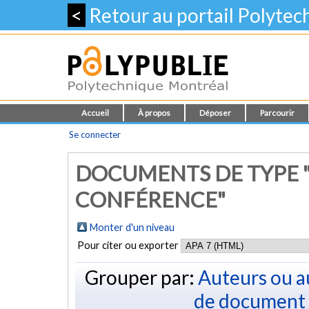
<
Retour au portail Polyte
Accueil
À propos
Déposer
Parcourir
Se connecter
DOCUMENTS DE TYPE
CONFÉRENCE"
Monter d'un niveau
Pour citer ou exporter
Grouper par:
Auteurs ou a
de document