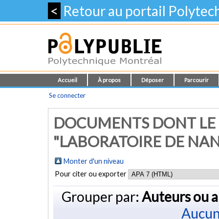
<
Retour au portail Polyte
Accueil
À propos
Déposer
Parcourir
Se connecter
DOCUMENTS DONT LE 
"LABORATOIRE DE NA
Monter d'un niveau
Pour citer ou exporter
Grouper par:
Auteurs ou a
Aucun