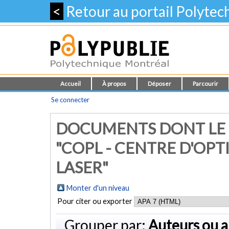
<
Retour au portail Polyte
Accueil
À propos
Déposer
Parcourir
Se connecter
DOCUMENTS DONT LE 
"COPL - CENTRE D'OP
LASER"
Monter d'un niveau
Pour citer ou exporter
Grouper par:
Auteurs ou a