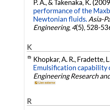
P. A., & Takenaka, K. (2009
performance of the Maxbl
Newtonian fluids.
Asia-Pa
Engineering
,
4
(5), 528-53
K
Khopkar, A. R., Fradette, L.
Emulsification capability 
Engineering Research an
Lien externe
R