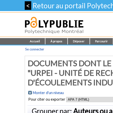
<
Retour au portail Polyte
Accueil
À propos
Déposer
Parcourir
Se connecter
DOCUMENTS DONT LE 
"URPEI - UNITÉ DE R
D'ÉCOULEMENTS INDU
Monter d'un niveau
Pour citer ou exporter
Grouper par:
Auteurs ou a