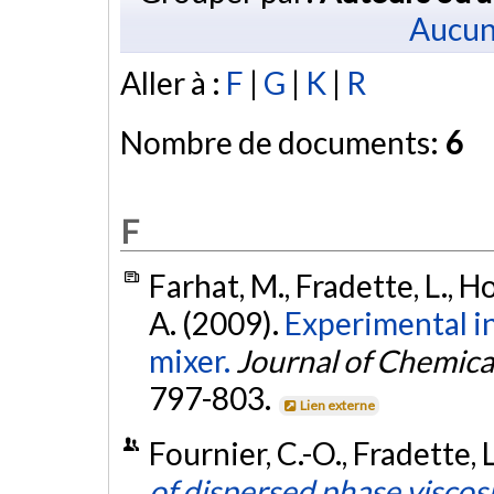
Aucun
Aller à :
F
|
G
|
K
|
R
Nombre de documents:
6
F
Farhat, M., Fradette, L., Ho
A. (2009).
Experimental in
mixer.
Journal of Chemica
797-803.
Lien externe
Fournier, C.-O., Fradette, L
of dispersed phase viscosi