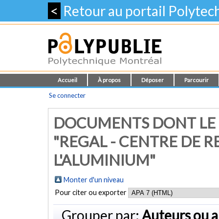
<
Retour au portail Polyte
Accueil
À propos
Déposer
Parcourir
Se connecter
DOCUMENTS DONT LE 
"REGAL - CENTRE DE 
L'ALUMINIUM"
Monter d'un niveau
Pour citer ou exporter
Grouper par:
Auteurs ou a