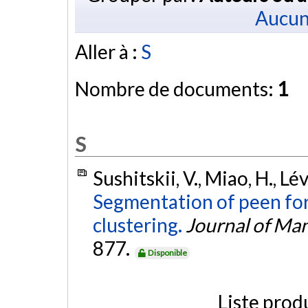
Aucun
Aller à :
S
Nombre de documents:
1
S
Sushitskii, V., Miao, H., Lé
Segmentation of peen fo
clustering.
Journal of Ma
877.
Disponible
Liste prod