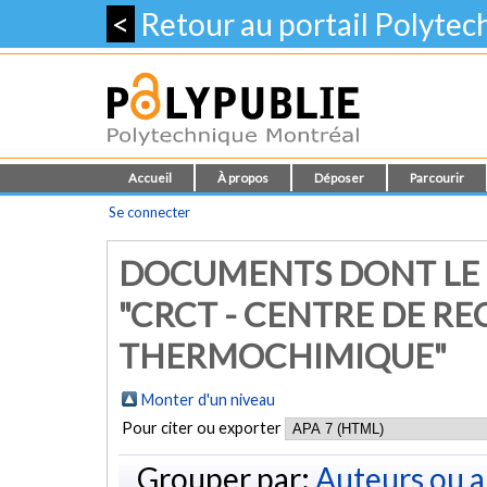
<
Retour au portail Polyte
Accueil
À propos
Déposer
Parcourir
Se connecter
DOCUMENTS DONT LE 
"CRCT - CENTRE DE R
THERMOCHIMIQUE"
Monter d'un niveau
Pour citer ou exporter
Grouper par:
Auteurs ou a