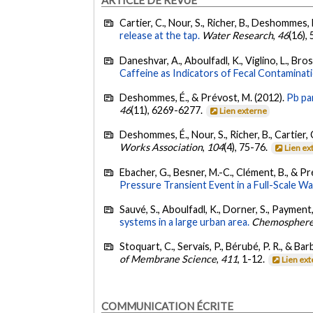
Cartier, C., Nour, S., Richer, B., Deshommes,
release at the tap.
Water Research
,
46
(16),
Daneshvar, A., Aboulfadl, K., Viglino, L., B
Caffeine as Indicators of Fecal Contaminat
Deshommes, É., & Prévost, M. (2012).
Pb par
46
(11), 6269-6277.
Lien externe
Deshommes, É., Nour, S., Richer, B., Cartier,
Works Association
,
104
(4), 75-76.
Lien ex
Ebacher, G., Besner, M.-C., Clément, B., & Pr
Pressure Transient Event in a Full-Scale Wa
Sauvé, S., Aboulfadl, K., Dorner, S., Payment
systems in a large urban area.
Chemospher
Stoquart, C., Servais, P., Bérubé, P. R., & Bar
of Membrane Science
,
411
, 1-12.
Lien ex
COMMUNICATION ÉCRITE