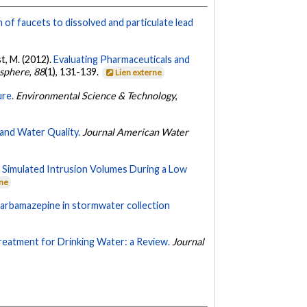
of faucets to dissolved and particulate lead
t, M. (2012).
Evaluating Pharmaceuticals and
sphere
,
88
(1), 131-139.
Lien externe
ure.
Environmental Science & Technology
,
and Water Quality.
Journal American Water
ng Simulated Intrusion Volumes During a Low
rne
 carbamazepine in stormwater collection
eatment for Drinking Water: a Review.
Journal