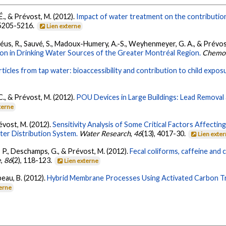
 É., & Prévost, M. (2012).
Impact of water treatment on the contribution 
 5205-5216.
Lien externe
roséus, R., Sauvé, S., Madoux-Humery, A.-S., Weyhenmeyer, G. A., & Prévos
ion in Drinking Water Sources of the Greater Montréal Region.
Chemo
ticles from tap water: bioaccessibility and contribution to child expos
 C., & Prévost, M. (2012).
POU Devices in Large Buildings: Lead Removal 
terne
évost, M. (2012).
Sensitivity Analysis of Some Critical Factors Affecti
ter Distribution System.
Water Research
,
46
(13), 4017-30.
Lien exte
, P., Deschamps, G., & Prévost, M. (2012).
Fecal coliforms, caffeine and
e
,
86
(2), 118-123.
Lien externe
beau, B. (2012).
Hybrid Membrane Processes Using Activated Carbon Tr
terne