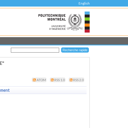
English
E"
ATOM
RSS 1.0
RSS 2.0
ement