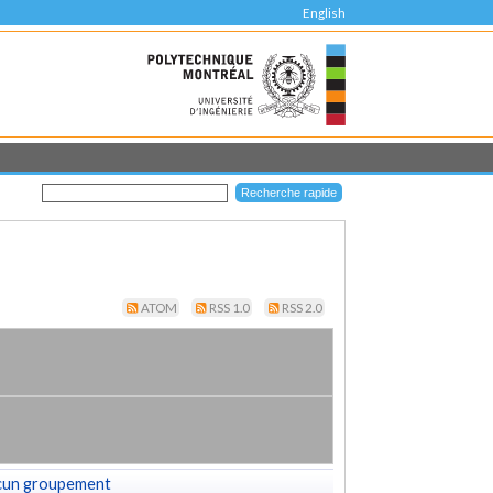
English
ATOM
RSS 1.0
RSS 2.0
cun groupement