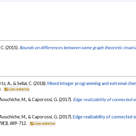
 C. (2015).
Bounds on differences between some graph theoretic invaria
z, A., & Sellal, C. (2018).
Mixed integer programming and extremal chem
0.
Lien externe
., Aouchiche, M., & Caporossi, G. (2017).
Edge realizability of connected 
., Aouchiche, M., & Caporossi, G. (2017).
Edge realizability of connected s
78
(3), 689-712.
Lien externe