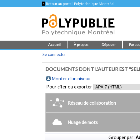
<
Retour au portail Polytechnique Montréal
Accueil
À propos
Déposer
Parcou
Se connecter
DOCUMENTS DONT L'AUTEUR EST "SELL
Monter d'un niveau
Pour citer ou exporter
Réseau de collaboration
Nuage de mots
Grouper par:
Au