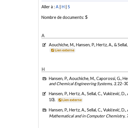
Aller à :
A
|
H
|
S
Nombre de documents:
5
A
Aouchiche, M., Hansen, P., Hertz, A., & Sellal,
Lien externe
H
Hansen, P., Aouchiche, M., Caporossi, G., Hert
and Chemical Engineering Systems
,
3
, 22-3
Hansen, P., Hertz, A., Sellal, C., Vukičević, D
10).
Lien externe
Hansen, P., Hertz, A., Sellal, C., Vukičević, D
Mathematical and in Computer Chemistry
,