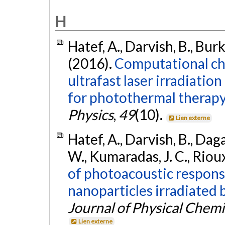
H
Hatef, A., Darvish, B., Burk
(2016).
Computational cha
ultrafast laser irradiatio
for photothermal therapy
Physics
,
49
(10).
Lien externe
Hatef, A., Darvish, B., Daga
W., Kumaradas, J. C., Riou
of photoacoustic response
nanoparticles irradiated b
Journal of Physical Chemi
Lien externe