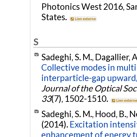
Photonics West 2016, San 
States.
Lien externe
S
Sadeghi, S. M., Dagallier, 
Collective modes in multi
interparticle-gap upwar
Journal of the Optical Soc
33
(7), 1502-1510.
Lien extern
Sadeghi, S. M., Hood, B., Ne
(2014).
Excitation intens
enhancement of energy t