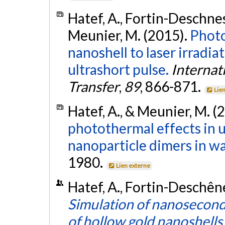
Hatef, A., Fortin-Deschnes, 
Meunier, M. (2015).
Photo
nanoshell to laser irradi
ultrashort pulse.
Internat
Transfer
,
89
, 866-871.
Lie
Hatef, A., & Meunier, M. (
photothermal effects in ul
nanoparticle dimers in wa
1980.
Lien externe
Hatef, A., Fortin-Deschêne
Simulation of nanosecond
of hollow gold nanoshells