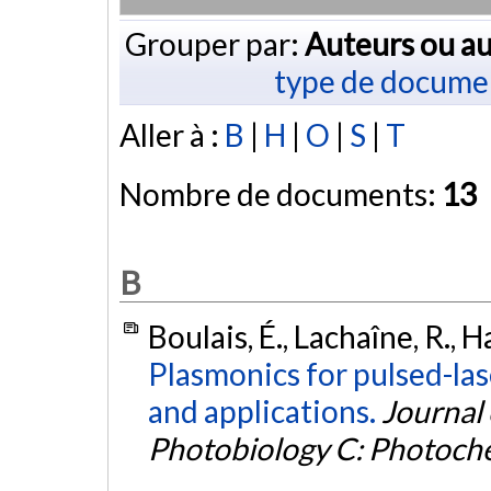
Grouper par:
Auteurs ou au
type de docume
Aller à :
B
|
H
|
O
|
S
|
T
Nombre de documents:
13
B
Boulais, É., Lachaîne, R., 
Plasmonics for pulsed-la
and applications.
Journal
Photobiology C: Photoch