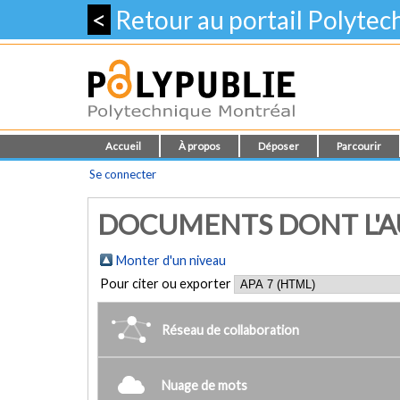
<
Retour au portail Polyte
Accueil
À propos
Déposer
Parcourir
Se connecter
DOCUMENTS DONT L'AUT
Monter d'un niveau
Pour citer ou exporter
Réseau de collaboration
Nuage de mots