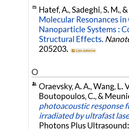
Hatef, A., Sadeghi, S. M., 
Molecular Resonances in
Nanoparticle Systems : C
Structural Effects.
Nanot
205203.
Lien externe
O
Oraevsky, A. A., Wang, L. V.,
Boutopoulos, C., & Meunie
photoacoustic response 
irradiated by ultrafast las
Photons Plus Ultrasound: