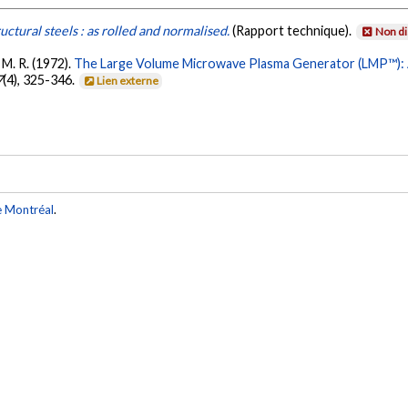
uctural steels : as rolled and normalised.
(Rapport technique).
Non di
 M. R. (1972).
The Large Volume Microwave Plasma Generator (LMP™): A
7
(4), 325-346.
Lien externe
e Montréal
.