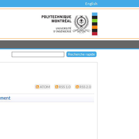
English
ATOM
RSS 1.0
RSS 2.0
ement