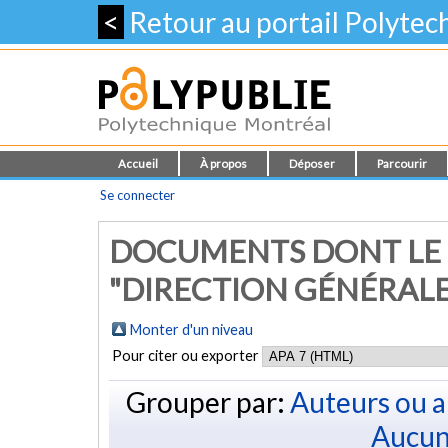
<
Retour au portail Polyte
Accueil
À propos
Déposer
Parcourir
Se connecter
DOCUMENTS DONT LE
"DIRECTION GÉNÉRALE
Monter d'un niveau
Pour citer ou exporter
Grouper par:
Auteurs ou a
Aucun