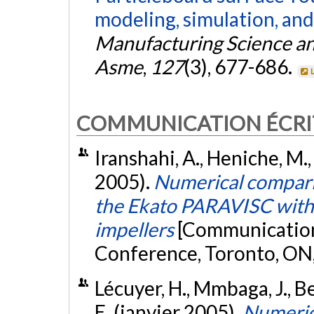
modeling, simulation, and
Manufacturing Science an
Asme
,
127
(3), 677-686.
COMMUNICATION ÉCRI
Iranshahi, A., Heniche, M., 
2005).
Numerical comparis
the Ekato PARAVISC with 
impellers
[Communication
Conference, Toronto, ON
Lécuyer, H., Mmbaga, J., Ber
E. (janvier 2005).
Numeric