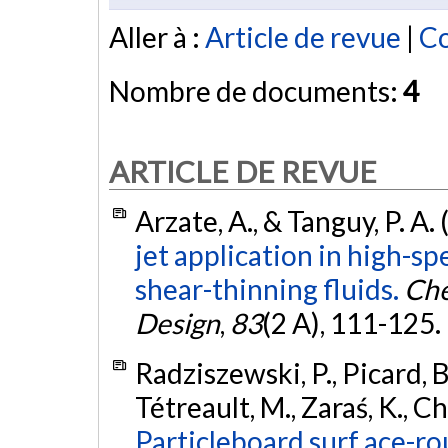
Aller à :
Article de revue
|
Co
Nombre de documents:
4
ARTICLE DE REVUE
Arzate, A., & Tanguy, P. A.
jet application in high-s
shear-thinning fluids.
Che
Design
,
83
(2 A), 111-125.
Radziszewski, P., Picard, B.
Tétreault, M., Zaraś, K., Ch
Particleboard surf ace-ro