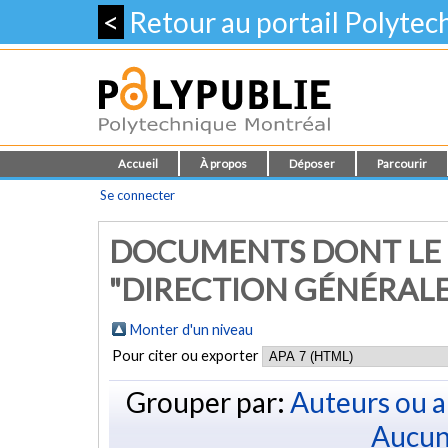
<
Retour au portail Polyte
Accueil
À propos
Déposer
Parcourir
Se connecter
DOCUMENTS DONT LE
"DIRECTION GÉNÉRALE
Monter d'un niveau
Pour citer ou exporter
Grouper par:
Auteurs ou a
Aucun