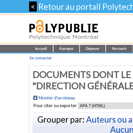
<
Retour au portail Polyte
Accueil
À propos
Déposer
Parcourir
Se connecter
DOCUMENTS DONT LE
"DIRECTION GÉNÉRALE
Monter d'un niveau
Pour citer ou exporter
Grouper par:
Auteurs ou a
Aucun