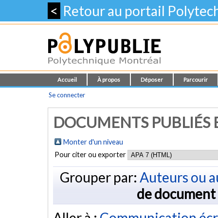
<
Retour au portail Polyte
Accueil
À propos
Déposer
Parcourir
Se connecter
DOCUMENTS PUBLIÉS E
Monter d'un niveau
Pour citer ou exporter
Grouper par:
Auteurs ou a
de document
Aller à :
Communication écr